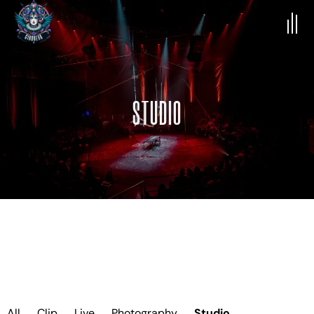
STUDIO
All
Clip
Live
Photography
Studio