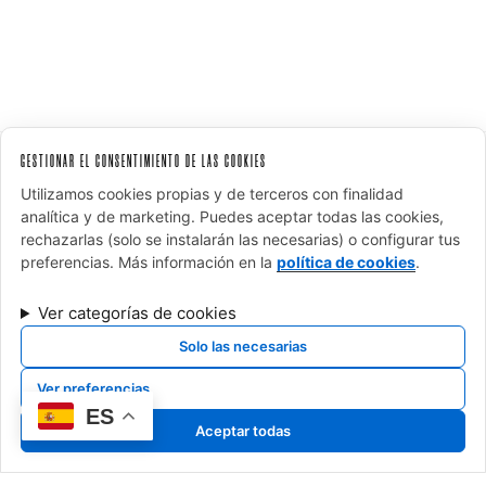
GESTIONAR EL CONSENTIMIENTO DE LAS COOKIES
Utilizamos cookies propias y de terceros con finalidad
FINANCIADO POR LA UNIÓN EUROPEA CON EL PROGRAMA
analítica y de marketing. Puedes aceptar todas las cookies,
KIT DIGITAL POR LOS FONDOS NEXT GENERATION (EU) DEL
rechazarlas (solo se instalarán las necesarias) o configurar tus
MECANISMO DE RECUPERACIÓN Y RESILENCIA
preferencias. Más información en la
política de cookies
.
Ver categorías de cookies
Solo las necesarias
Ver preferencias
Aviso legal
ES
Política de privacidad
Aceptar todas
Política de cookies
Términos y condiciones